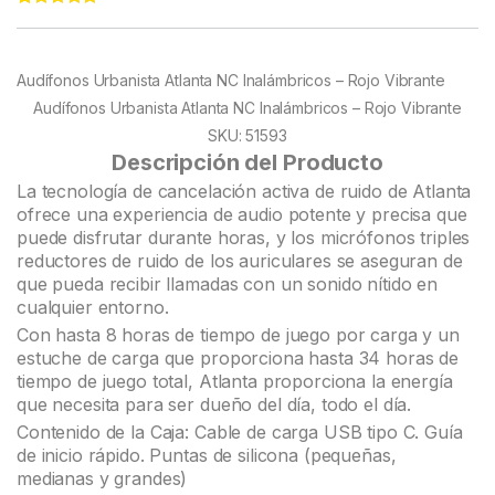
Rated
11
4.82
out of 5
based on
customer
Audífonos Urbanista Atlanta NC Inalámbricos – Rojo Vibrante
ratings
Audífonos Urbanista Atlanta NC Inalámbricos – Rojo Vibrante
SKU: 51593
Descripción del Producto
La tecnología de cancelación activa de ruido de Atlanta
ofrece una experiencia de audio potente y precisa que
puede disfrutar durante horas, y los micrófonos triples
reductores de ruido de los auriculares se aseguran de
que pueda recibir llamadas con un sonido nítido en
cualquier entorno.
Con hasta 8 horas de tiempo de juego por carga y un
estuche de carga que proporciona hasta 34 horas de
tiempo de juego total, Atlanta proporciona la energía
que necesita para ser dueño del día, todo el día.
Contenido de la Caja: Cable de carga USB tipo C. Guía
de inicio rápido. Puntas de silicona (pequeñas,
medianas y grandes)