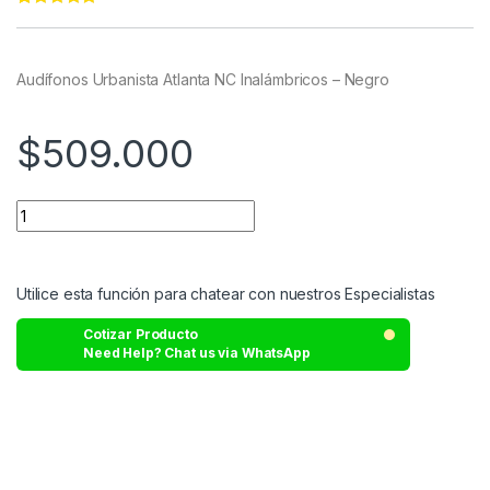
Rated
11
5.00
out of 5
based on
customer
Audífonos Urbanista Atlanta NC Inalámbricos – Negro
ratings
$
509.000
Utilice esta función para chatear con nuestros Especialistas
Cotizar Producto
Need Help? Chat us via WhatsApp