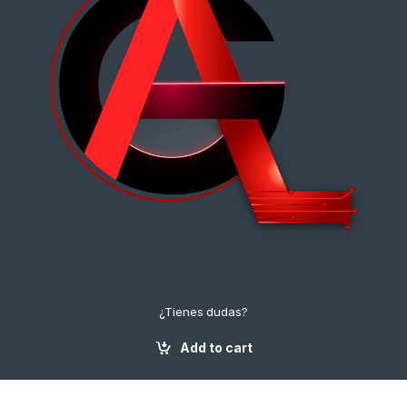
¿Tienes dudas?
¡Contáctanos!
+57 3112222643
Add to cart