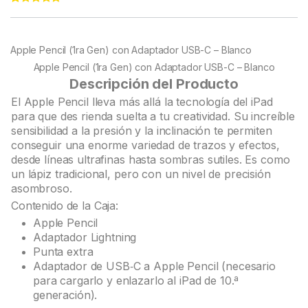
Rated
22
5.00
out of 5
based on
customer
Apple Pencil (1ra Gen) con Adaptador USB-C – Blanco
ratings
Apple Pencil (1ra Gen) con Adaptador USB-C – Blanco
Descripción del Producto
El Apple Pencil lleva más allá la tecnología del iPad
para que des rienda suelta a tu creatividad. Su increíble
sensibilidad a la presión y la inclinación te permiten
conseguir una enorme variedad de trazos y efectos,
desde líneas ultrafinas hasta sombras sutiles. Es como
un lápiz tradicional, pero con un nivel de precisión
asombroso.
Contenido de la Caja:
Apple Pencil
Adaptador Lightning
Punta extra
Adaptador de USB‑C a Apple Pencil (necesario
para cargarlo y enlazarlo al iPad de 10.ª
generación).