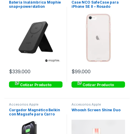
Batería Inalámbrica Mophie
Case NCO SafeCase para
snap+powerstation
iPhone SE II – Rosado
compatible con Magsafe
10,000mAh – Negro
$
339.000
$
99.000
Cotizar Producto
Cotizar Producto
Accesorios Apple
Accesorios Apple
Cargador Magnético Belkin
Whoosh Screen Shine Duo
con Magsafe para Carro
10W – Negro