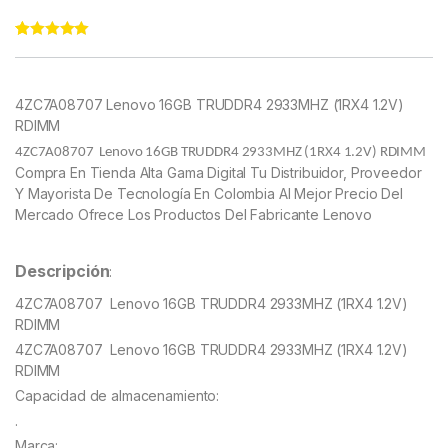
Rated
11
4.91
out of 5
based on
customer
4ZC7A08707 Lenovo 16GB TRUDDR4 2933MHZ (1RX4 1.2V)
ratings
RDIMM
4ZC7A08707 Lenovo 16GB TRUDDR4 2933MHZ (1RX4 1.2V) RDIMM
Compra En Tienda Alta Gama Digital Tu Distribuidor, Proveedor
Y Mayorista De Tecnología En Colombia Al Mejor Precio Del
Mercado Ofrece Los Productos Del Fabricante Lenovo
Descripción
:
4ZC7A08707 Lenovo 16GB TRUDDR4 2933MHZ (1RX4 1.2V)
RDIMM
4ZC7A08707 Lenovo 16GB TRUDDR4 2933MHZ (1RX4 1.2V)
RDIMM
Capacidad de almacenamiento:
.
Marca: