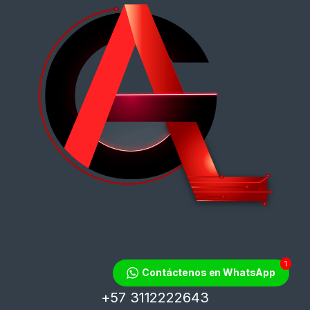
1
¿Tienes dudas?
Contáctenos en WhatsApp
¡Contáctanos!
+57 3112222643