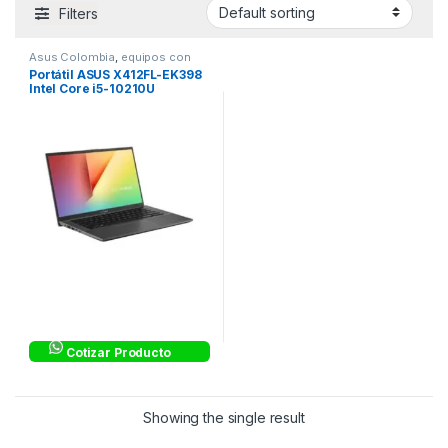
Filters
Asus Colombia
,
equipos con
Windows 10 Pro
Portátil ASUS X412FL-EK398
Intel Core i5-10210U
Processor 1.6 GHz, 14 FHD,
4GB, 1 TB
Cotizar Producto
Showing the single result