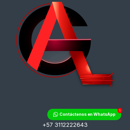
1
¿Tienes dudas?
Contáctenos en WhatsApp
¡Contáctanos!
+57 3112222643