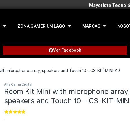
Mayorista Tecnoló
S
ZONA GAMER UNILAGO
MARCAS
NOSO
Ver Facebook
with microphone array, speakers and Touch 10 – CS-KIT-MINI-K9
Alta Gama Digital
Room Kit Mini with microphone array,
speakers and Touch 10 – CS-KIT-MIN
Rated
11
4.82
out of 5
based on