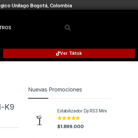
gico Unilago Bogotá, Colombia
TROS
Ver Tiktok
Nuevas Promociones
I-K9
Estabilizador Dji RS3 Mini
Rated
4.95
$
1.899.000
out of 5