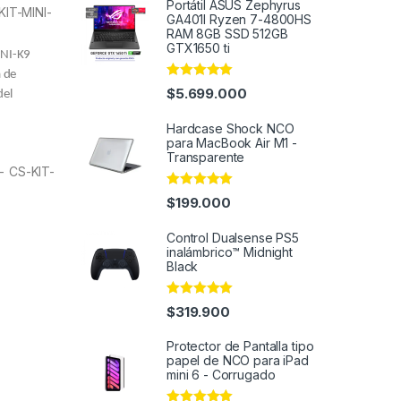
Portátil ASUS Zephyrus
KIT-MINI-
GA401I Ryzen 7-4800HS
RAM 8GB SSD 512GB
GTX1650 ti
INI-K9
a de
Rated
5.00
$
5.699.000
del
out of 5
Hardcase Shock NCO
para MacBook Air M1 -
Transparente
– CS-KIT-
Rated
4.93
$
199.000
out of 5
Control Dualsense PS5
inalámbrico™ Midnight
Black
Rated
4.91
$
319.900
out of 5
Protector de Pantalla tipo
papel de NCO para iPad
mini 6 - Corrugado