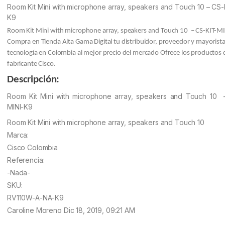
customer
Room Kit Mini with microphone array, speakers and Touch 10 – CS-
ratings
K9
Room Kit Mini with microphone array, speakers and Touch 10 – CS-KIT-M
Compra en Tienda Alta Gama Digital tu distribuidor, proveedor y mayorist
tecnología en Colombia al mejor precio del mercado Ofrece los productos 
fabricante Cisco.
Descripción:
Room Kit Mini with microphone array, speakers and Touch 10 
MINI-K9
Room Kit Mini with microphone array, speakers and Touch 10
Marca:
Cisco Colombia
Referencia:
-Nada-
SKU:
RV110W-A-NA-K9
Caroline Moreno
Dic 18, 2019, 09:21 AM