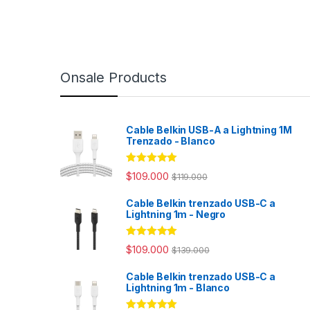
Onsale Products
Cable Belkin USB-A a Lightning 1M
Trenzado - Blanco
Rated
4.98
$
109.000
$
119.000
out of 5
Cable Belkin trenzado USB-C a
Lightning 1m - Negro
Rated
4.94
$
109.000
$
139.000
out of 5
Cable Belkin trenzado USB-C a
Lightning 1m - Blanco