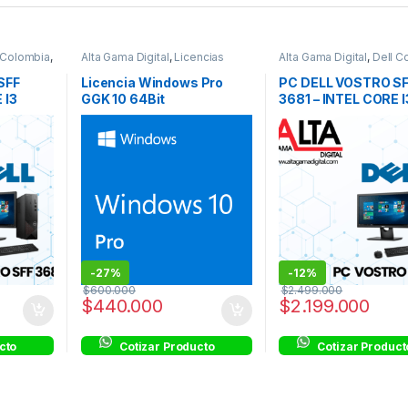
 Colombia
,
Alta Gama Digital
,
Licencias
Alta Gama Digital
,
Dell C
ters
,
Dell
Dell Colombia
,
Compute
esktop
Vostro Corporativos
,
De
SFF
Licencia Windows Pro
PC DELL VOSTRO S
,
equipos
Computers
,
Desktops
,
L
 I3
GGK 10 64Bit
3681 – INTEL CORE I
inea
Hogar
,
Procesadores Int
ntel®
Core™ i3
DDR4
10100 – 1 TERA – DD
NDOWS 10
4GB – 18.5″ – LINUX
-
27%
-
12%
$
600.000
$
2.499.000
$
440.000
$
2.199.000
cto
Cotizar Producto
Cotizar Product